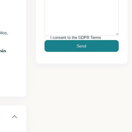
lico,
I consent to the
GDPR Terms
 más