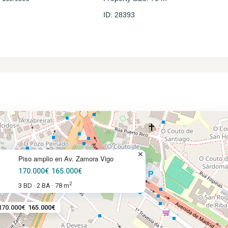
ID:
28393
Piso amplio en Av. Zamora Vigo
170.000€
165.000€
2
3 BD
2 BA
78 m
·
·
170.000€
165.000€