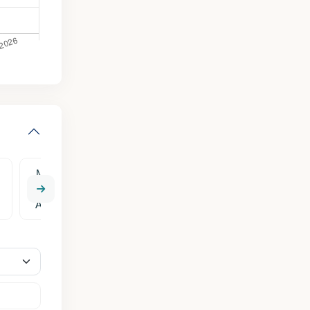
Mié
Jue
Vie
Sáb
Dom
12
13
14
15
16
Ago
Ago
Ago
Ago
Ago