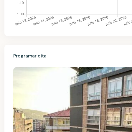
Programar cita
Mié
Jue
Vie
Sáb
12
13
14
15
Ago
Ago
Ago
Ago
Vie
Sáb
Dom
Lun
14
15
16
17
Ago
Ago
Ago
Ago