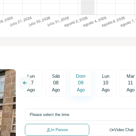
Dom
Lun
Sáb
Dom
Lun
Mar
16
17
08
09
10
11
Ago
Ago
Ago
Ago
Ago
Ago
In Person
Video Chat