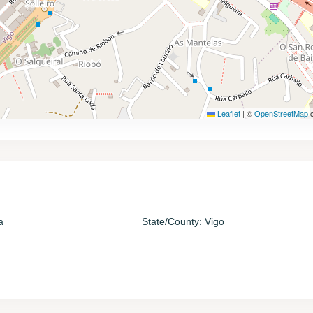
Leaflet
|
©
OpenStreetMap
c
a
State/County:
Vigo