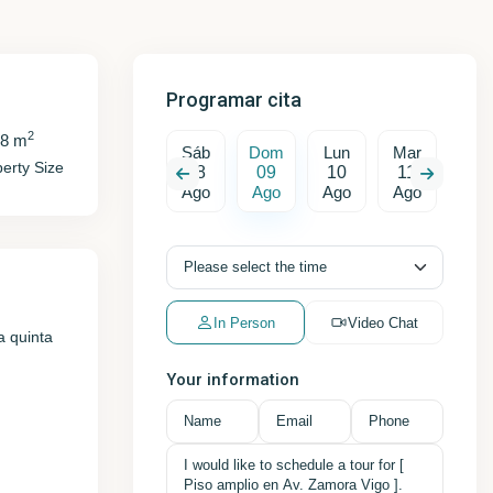
Programar cita
2
78 m
Dom
Lun
Sáb
Dom
Lun
Mar
Mié
erty Size
16
17
08
09
10
11
12
Ago
Ago
Ago
Ago
Ago
Ago
Ago
In Person
Video Chat
a quinta
Your information