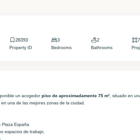
28393
3
2
Vie
Sáb
Property ID
Bedrooms
Bathrooms
Prop
14
15
Ago
Ago
ponible un acogedor
piso de aproximadamente 75 m²
, situado en un
 en una de las mejores zonas de la ciudad.
de Plaza España
mo espacios de trabajo.
.