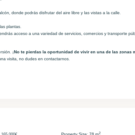
n, donde podrás disfrutar del aire libre y las vistas a la calle.
las plantas.
endrás acceso a una variedad de servicios, comercios y transporte púb
rsión. ¡
No te pierdas la oportunidad de vivir en una de las zonas
na visita, no dudes en contactarnos.
2
€
Property Size:
78 m
165.000€