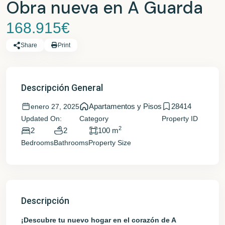
Obra nueva en A Guarda
168.915€
Share
Print
Descripción General
Apartamentos y Pisos
28414
enero 27, 2025
Updated On:
Category
Property ID
2
2
2
100 m
Bedrooms
Bathrooms
Property Size
Descripción
¡Descubre tu nuevo hogar en el corazón de A