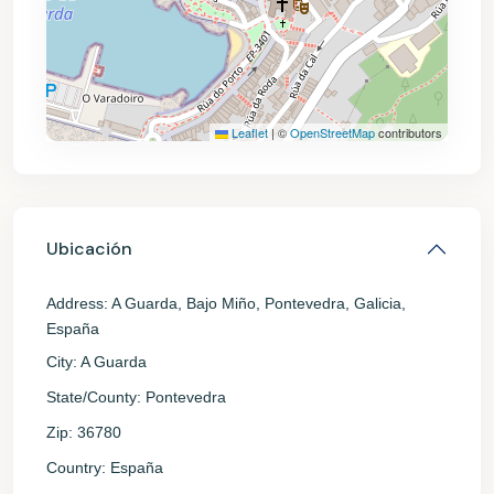
Leaflet
|
©
OpenStreetMap
contributors
Ubicación
Address:
A Guarda, Bajo Miño, Pontevedra, Galicia,
España
City:
A Guarda
State/County:
Pontevedra
Zip:
36780
Country:
España