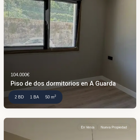
104.000€
Piso de dos dormitorios en A Guarda
2
2 BD
1 BA
50 m
En Venta
Nueva Propiedad