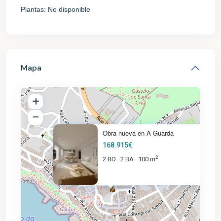
Plantas:
No disponible
Mapa
Obra nueva en A Guarda
168.915€
2
2 BD
2 BA
100 m
·
·
168.915€