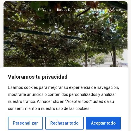
En Venta
Bajada De Precio
Publicación Activa
Valoramos tu privacidad
185€
Casa o chalet independiente en venta con
Usamos cookies para mejorar su experiencia de navegación,
vis...
mostrarle anuncios o contenidos personalizados y analizar
nuestro tráfico. Al hacer clic en “Aceptar todo” usted da su
2
3 BD
2 BA
130 m
consentimiento a nuestro uso de las cookies.
ES
Personalizar
Rechazar todo
Aceptar todo
Listings
Map View