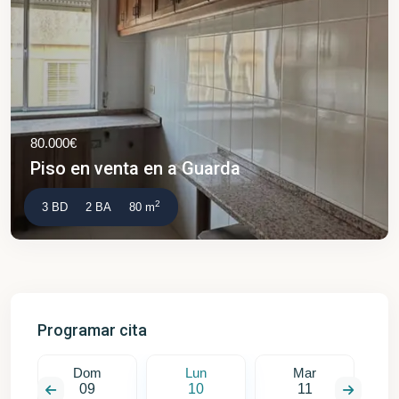
80.000€
Piso en venta en a Guarda
2
3 BD
2 BA
80 m
Programar cita
Dom
Lun
Mar
09
10
11