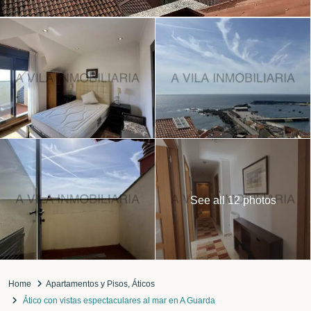
See all 12 photos
Home
Apartamentos y Pisos
,
Áticos
Ático con vistas espectaculares al mar en A Guarda