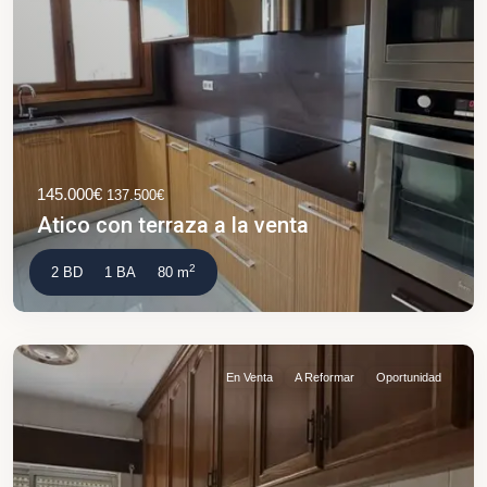
145.000€
137.500€
Atico con terraza a la venta
2
2 BD
1 BA
80 m
En Venta
A Reformar
Oportunidad