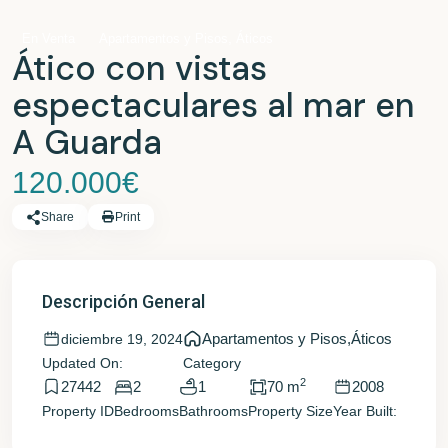
,
En Venta
Apartamentos y Pisos
Áticos
Ático con vistas
espectaculares al mar en
A Guarda
120.000€
Share
Print
Descripción General
Apartamentos y Pisos
,
Áticos
diciembre 19, 2024
Updated On:
Category
2
27442
2
1
70 m
2008
Property ID
Bedrooms
Bathrooms
Property Size
Year Built: