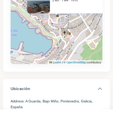
2 BD
1 BA
70 m
·
·
120.000€
Leaflet
|
©
OpenStreetMap
contributors
Ubicación
Address:
A Guarda, Bajo Miño, Pontevedra, Galicia,
España