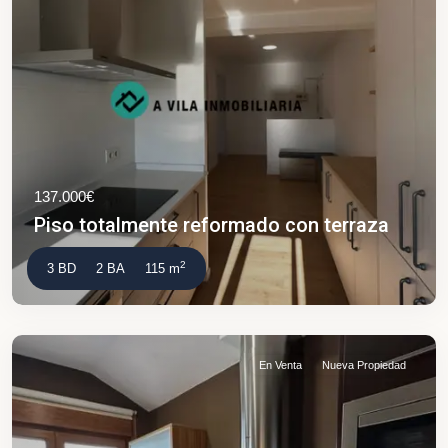
137.000€
Piso totalmente reformado con terraza
2
3 BD
2 BA
115 m
En Venta
Nueva Propiedad